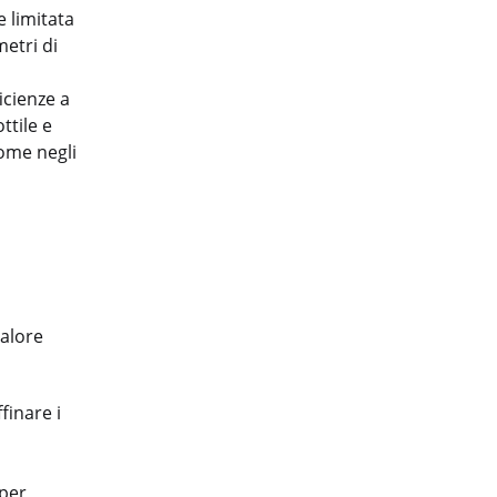
e limitata
metri di
icienze a
ttile e
come negli
valore
finare i
 per