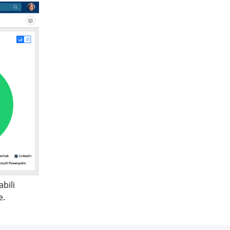
bili
e.