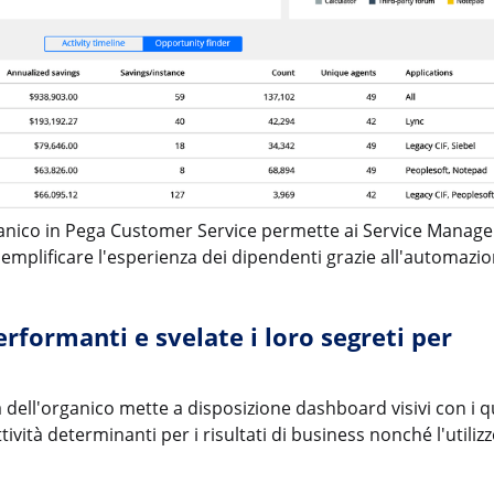
'organico in Pega Customer Service permette ai Service Manag
i semplificare l'esperienza dei dipendenti grazie all'automazi
erformanti e svelate i loro segreti per
à dell'organico mette a disposizione dashboard visivi con i qu
ità determinanti per i risultati di business nonché l'utilizz