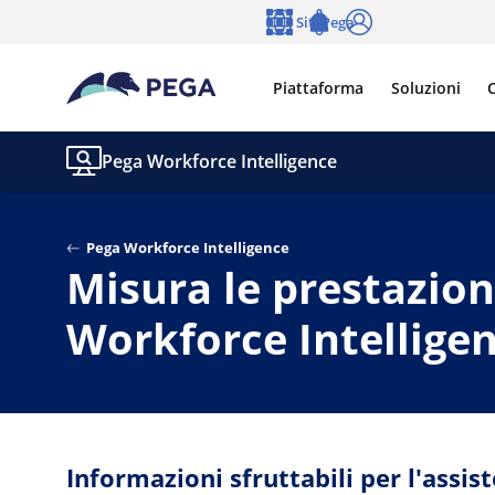
Vai direttamente al contenuto principale
Siti Pega
Lingua
Notifications
Accedi
Piattaforma
Soluzioni
C
Pega Workforce Intelligence
Pega Workforce Intelligence
Misura le prestazion
Workforce Intellige
Informazioni sfruttabili per l'assis