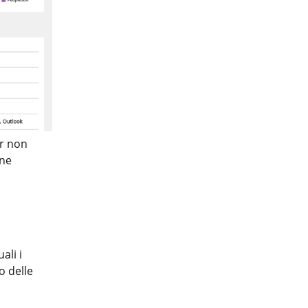
er non
one
ali i
o delle