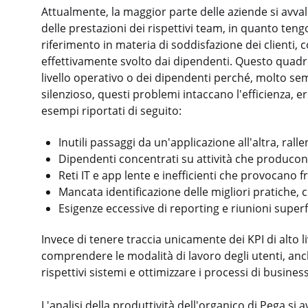
Attualmente, la maggior parte delle aziende si avval
delle prestazioni dei rispettivi team, in quanto tengon
riferimento in materia di soddisfazione dei clienti, 
effettivamente svolto dai dipendenti. Questo quadro
livello operativo o dei dipendenti perché, molto s
silenzioso, questi problemi intaccano l'efficienza,
esempi riportati di seguito:
Inutili passaggi da un'applicazione all'altra, rall
Dipendenti concentrati su attività che producono
Reti IT e app lente e inefficienti che provocano
Mancata identificazione delle migliori pratiche, 
Esigenze eccessive di reporting e riunioni superf
Invece di tenere traccia unicamente dei KPI di alto 
comprendere le modalità di lavoro degli utenti, anche
rispettivi sistemi e ottimizzare i processi di busin
L'analisi della produttività dell'organico di Pega si a