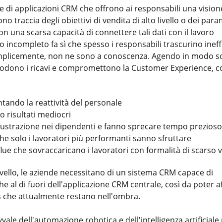
e di applicazioni CRM che offrono ai responsabili una vision
o traccia degli obiettivi di vendita di alto livello o dei para
con una scarsa capacità di connettere tali dati con il lavoro
 incompleto fa sì che spesso i responsabili trascurino ineff
emplicemente, non ne sono a conoscenza. Agendo in modo so
 erodono i ricavi e compromettono la Customer Experience, 
entando la reattività del personale
 risultati mediocri
 frustrazione nei dipendenti e fanno sprecare tempo prezioso
che solo i lavoratori più performanti sanno sfruttare
lue che sovraccaricano i lavoratori con formalità di scarso 
livello, le aziende necessitano di un sistema CRM capace di
 al di fuori dell'applicazione CRM centrale, così da poter af
ess che attualmente restano nell'ombra.
vvale dell'automazione robotica e dell'intelligenza artificiale