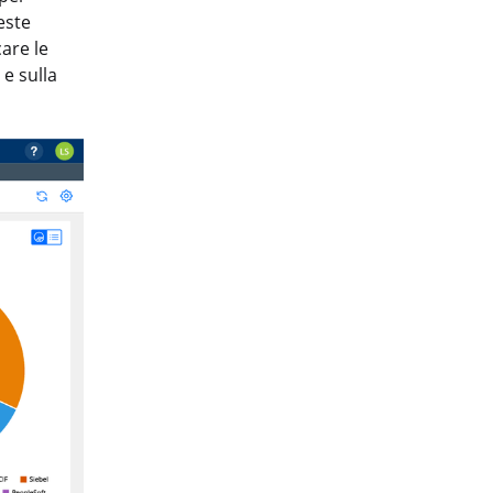
este
are le
e sulla