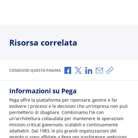
Risorsa correlata
Condividi via Facebook
Condividi via X
Condividi via LinkedI
Condividi via e-
Copia link p
CONDIVIDI QUESTA PAGINA
Informazioni su Pega
Pega offre la piattaforma per ripensare, gestire e far
evolvere i processi e le decisioni che un'impresa non può
permettersi di sbagliare. Combiniamo l'IA con
un'architettura collaudata per mantenere le operazioni
mission-critical governate, scalabili e continuamente
adattabili. Dal 1983, le più grandi organizzazioni del
mondo si sono affidate a Pega per trasformare ambizioni