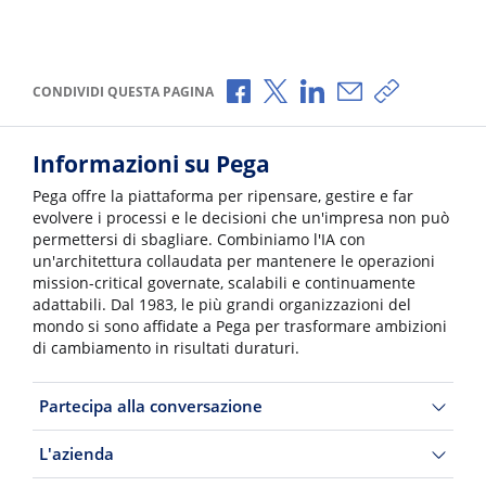
Condividi via Facebook
Condividi via X
Condividi via LinkedI
Condividi via e-
Copia link p
CONDIVIDI QUESTA PAGINA
Informazioni su Pega
Pega offre la piattaforma per ripensare, gestire e far
evolvere i processi e le decisioni che un'impresa non può
permettersi di sbagliare. Combiniamo l'IA con
un'architettura collaudata per mantenere le operazioni
mission-critical governate, scalabili e continuamente
adattabili. Dal 1983, le più grandi organizzazioni del
mondo si sono affidate a Pega per trasformare ambizioni
di cambiamento in risultati duraturi.
Partecipa alla conversazione
L'azienda