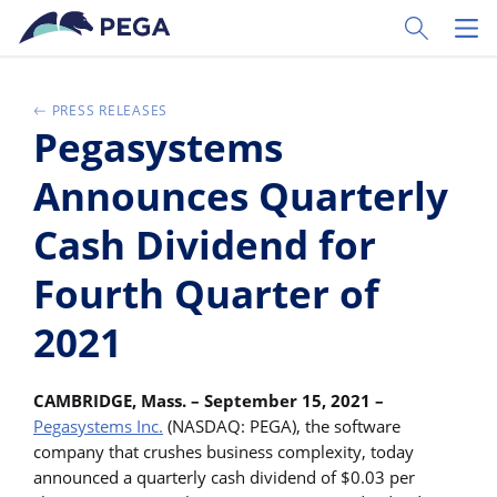
Vai direttamente al contenuto principale
Toggle Sear
Toggl
PRESS RELEASES
Pegasystems
Announces Quarterly
Cash Dividend for
Fourth Quarter of
2021
CAMBRIDGE, Mass. – September 15, 2021 –
Pegasystems Inc.
(NASDAQ: PEGA), the software
company that crushes business complexity, today
announced a quarterly cash dividend of $0.03 per