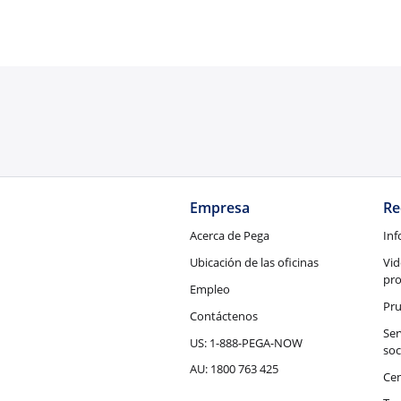
Empresa
Re
Acerca de Pega
Inf
Ubicación de las oficinas
Vid
pr
Empleo
Pru
Contáctenos
Ser
US: 1-888-PEGA-NOW
soc
AU: 1800 763 425
Cen