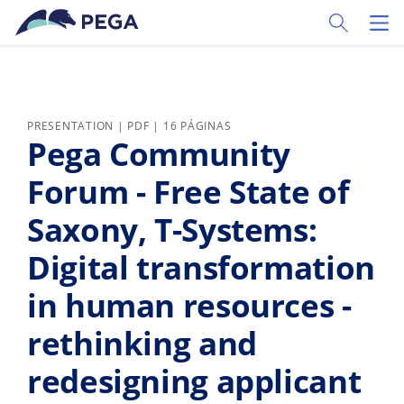
Ir al contenido principal
Toggle Sear
Toggl
PRESENTATION | PDF | 16 PÁGINAS
Pega Community
Forum - Free State of
Saxony, T-Systems:
Digital transformation
in human resources -
rethinking and
redesigning applicant