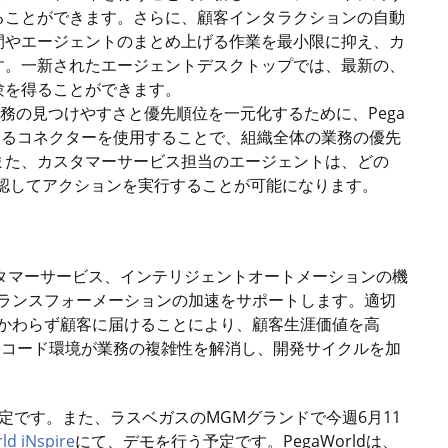
ることができます。さらに、顧客インタラクションの自動
間やエージェントのまとめ上げる作業を最小限に抑え、カ
す。一新されたエージェントデスクトップでは、最新の、
験を得ることができます。
務の見つけやすさと優先順位を一元化するために、Pega
Fabricを統合するコネクターを使用することで、組織全体の業務の優先
また、カスタマーサービス担当のエージェントは、どの
確認してアクションを実行することが可能になります。
ト、カスタマーサービス、インテリジェントオートメーションの機
ランスフォーメーションの加速をサポートします。適切
かわらず顧客に届けることにより、顧客生涯価値を高
ーコード環境が業務の複雑性を解消し、開発サイクルを加
提供される予定です。また、ラスベガスのMGMグランドで今週6月11
ld iNspire
にて、デモを行う予定です。PegaWorldは、