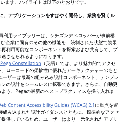
ています。ハイライトは以下のとおりです。
に、アプリケーションをすばやく開発し、業務を賢くル
再利用ライブラリーは、シチズンデベロッパーが事前構
よび企業に固有のその他の機能を、統制された状態で効果
は再利用可能なコンポーネントを探索および共有して、プ
加速させられるようになります。
、
Pega Constellation
（英語）では、より魅力的でアクセ
を、ローコードの柔軟性に優れたアーキテクチャーのもと
により、ユーザーは最新の組み込み設計コンポーネント、テンプレ
ョンの設計をシームレスに拡張できます。さらに、自動更
よう、Pegaの最新のベストプラクティスを採り入れま
eb Content Accessibility Guides (WCAG) 2.1
に重点を置
ツールに直接組み込まれた設計ガイダンスとともに、標準的なアクセ
で提供しているため、ユーザーはより一元化されたアプリ