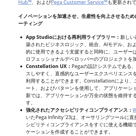
Hub™
、および
Pega Customer Service™
も更新され
イノベーションを加速させ、生産性を向上させるため
ーティング
App Studioにおける再利用ライブラリー：
新しい
築されたビジネスロジック、統合、AIモデル、お
的に使用できるよう支援すると同時に、ユーザー
ロフェッショナルデベロッパーのプロジェクトを
Constellation UX：
Pegaの設計システムである
スしやすく、直感的なユーザーエクスペリエンス
利用することができます。Constellation
ート、およびパターンを使用して、アプリケーシ
新では、アプリケーションが万全の状態を維持する
す。
強化されたアクセシビリティコンプライアンス：
W
いたPega Infinity ’23は、オーサリング
シビリティコンプライアンスをすぐに使える機能
ケーションを作成することができます。