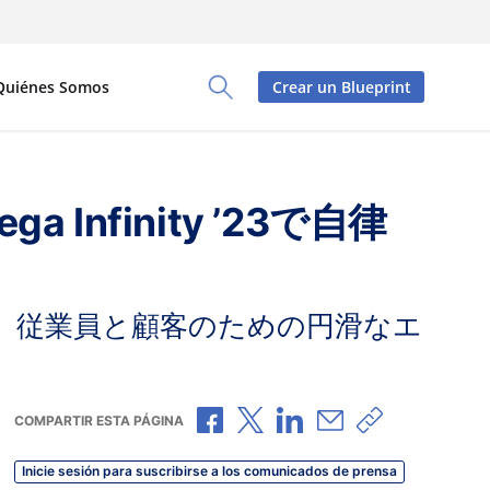
Quiénes Somos
Crear un Blueprint
Toggle Search Panel
nfinity ’23で自律
、従業員と顧客のための円滑なエ
Compartir a través de Faceboo
Compartir a través de X
Compartir a través de
Compartir por cor
Copiar enlac
COMPARTIR ESTA PÁGINA
Inicie sesión para suscribirse a los comunicados de prensa