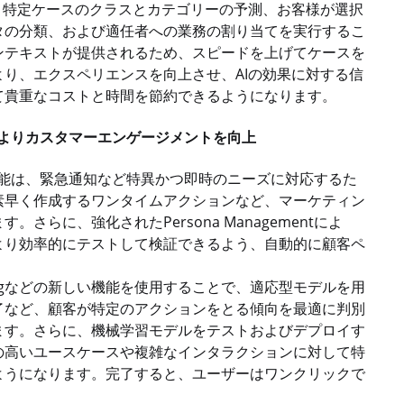
、特定ケースのクラスとカテゴリーの予測、お客様が選択
タの分類、および適任者への業務の割り当てを実行するこ
ンテキストが提供されるため、スピードを上げてケースを
り、エクスペリエンスを向上させ、AIの効果に対する信
て貴重なコストと時間を節約できるようになります。
よりカスタマーエンゲージメントを向上
能は、緊急通知など特異かつ即時のニーズに対応するた
素早く作成するワンタイムアクションなど、マーケティン
らに、強化されたPersona Managementによ
より効率的にテストして検証できるよう、自動的に顧客ペ
delingなどの新しい機能を使用することで、適応型モデルを用
了など、顧客が特定のアクションをとる傾向を最適に判別
ます。さらに、機械学習モデルをテストおよびデプロイす
の高いユースケースや複雑なインタラクションに対して特
ようになります。完了すると、ユーザーはワンクリックで