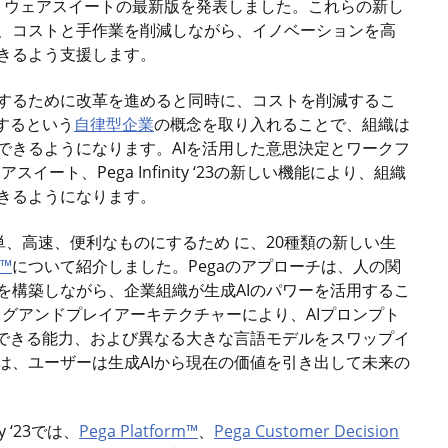
トウェアスイートの最新版を発表しました。これらの新し
、コストと手作業を削減しながら、イノベーションを高
きるよう支援します。
するために改革を進めると同時に、コストを削減するこ
するという
自律型企業
の概念を取り入れることで、組織は
できるようになります。AIを活用した意思決定とワークフ
ート、Pega Infinity ‘23の新しい機能により、組織
きるようになります。
をさらに簡単、高速、便利なものにするため に、20種類の新しい生
I™
について紹介しました。Pegaのアプローチは、人の関
を構築しながら、企業組織が生成AIのパワーを活用するこ
プラグアンドプレイアーキテクチャーにより、AIプロンプト
入できる能力、および異なる大きな言語モデルをスワップイ
は、ユーザーは生成AIから現在の価値を引き出して未来の
 ‘23では、
Pega Platform™
、
Pega Customer Decision