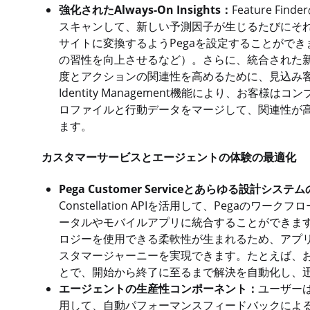
強化されたAlways-On Insights：
Feature 
スキャンして、新しい予測因子が生じるたびにそ
サイトに変換するようPegaを設定することがで
の習性を向上させるなど）。さらに、統合された新しいI
度とアクションの関連性を高めるために、見込み
Identity Management機能により、お
ロファイルと行動データをマージして、関連性が高
ます。
カスタマーサービスとエージェントの体験の最適化
Pega Customer Serviceとあらゆる設計シ
Constellation APIを活用して、Pega
ータルやモバイルアプリに統合することができます。これに
ロジーを使用できる柔軟性が生まれるため、アプ
スタマージャーニーを実現できます。たとえば、お
とで、開始から終了に至るまで解決を自動化し、
エージェントの生産性コンポーネント：
ユーザー
用して、自動パフォーマンスフィードバックによ