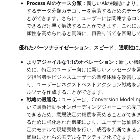
Process AIのケース分類：
新しいAIの機能により
するデータ分類カテゴリーを実装するためのデー
とができます。さらに、ユーザーには関連するコ
できるだけ早く解決することができます。これによ
頼性を高められると同時に、再割り当てを回避し
優れたパーソナライゼーション、スピード、透明性に
よりアジャイルな1:1のオペレーション：
新しい機
めに、特定のユーザー向けに新しいメッセージを
グ担当者やビジネスユーザーの業務体験を改善します。さ
り、ユーザーはネクストベストアクション戦略を
ルソナを作成することができます。
戦略の最適化：
ユーザーは、Conversion Mo
いて購買行動やオンボーディングジャーニーの完
できるため、意思決定の精度を高めることができ
るために強化された機能により、ユーザーは価値
定のモデルで現場実験を行い、成否を判断できる
簡単にそれらのモデルをアクティブ化できます。