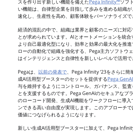
スを作り出す新しい機能を備えた
Pega Infinity™
ソフ
い機能は、自律型企業を目指して歩みを進める組織が
速化し、生産性を高め、顧客体験をパーソナライズで
経済的混乱の中で、組織は業界と顧客のニーズに対応
とが求められています。AIとオートメーションを統合
より自己最適化型になり、効率と効果の最大化を推進
ローの自動化で組織を強化する、Pega主力ソフトウェアスイ
はインテリジェンスと自律性を新しいレベルで活用で
Pegaは、
以前の発表で
、Pega Infinity ‘23
成AI活用型ブースターのセットを提供する
Pega GenA
与を維持するようにコントロール、ガバナンス、監査
とを支援するものです。Pega GenAIのセキュアな
のローコード開発、生成AI機能をワークフローに導
ンできる高い自由度が実現します。このアプローチで
価値につなげられるようになります。
新しい生成AI活用型ブースターに加えて、Pega Infinity