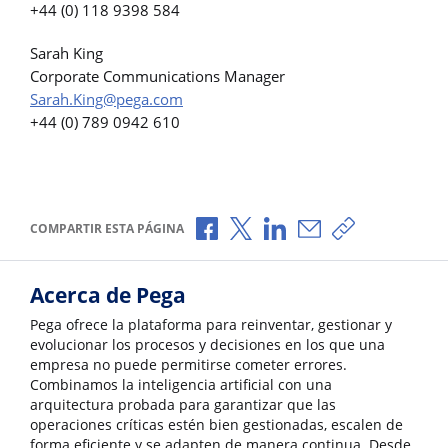
+44 (0) 118 9398 584
Sarah King
Corporate Communications Manager
Sarah.King@pega.com
+44 (0) 789 0942 610
Compartir a través de Facebook
Compartir a través de X
Compartir a través de L
Compartir por corr
Copiar enlace
COMPARTIR ESTA PÁGINA
Acerca de Pega
Pega ofrece la plataforma para reinventar, gestionar y
evolucionar los procesos y decisiones en los que una
empresa no puede permitirse cometer errores.
Combinamos la inteligencia artificial con una
arquitectura probada para garantizar que las
operaciones críticas estén bien gestionadas, escalen de
forma eficiente y se adapten de manera continua. Desde