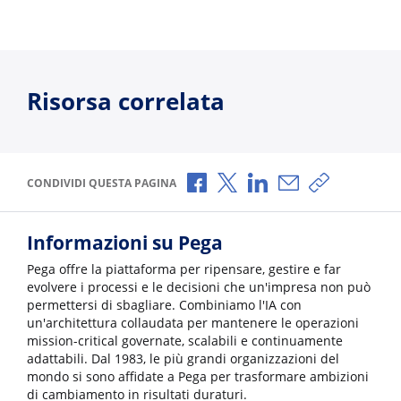
Risorsa correlata
Condividi via Facebook
Condividi via X
Condividi via LinkedI
Condividi via e-
Copia link p
CONDIVIDI QUESTA PAGINA
Informazioni su Pega
Pega offre la piattaforma per ripensare, gestire e far
evolvere i processi e le decisioni che un'impresa non può
permettersi di sbagliare. Combiniamo l'IA con
un'architettura collaudata per mantenere le operazioni
mission-critical governate, scalabili e continuamente
adattabili. Dal 1983, le più grandi organizzazioni del
mondo si sono affidate a Pega per trasformare ambizioni
di cambiamento in risultati duraturi.