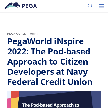
Vai direttamente al contenuto principale
Toggle Sear
Toggl
PEGAWORLD | 08:47
PegaWorld iNspire
2022: The Pod-based
Approach to Citizen
Developers at Navy
Federal Credit Union