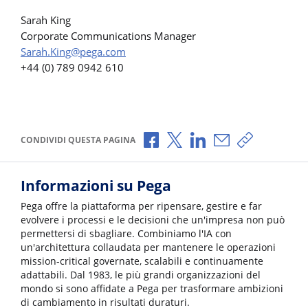
Sarah King
Corporate Communications Manager
Sarah.King@pega.com
+44 (0) 789 0942 610
Condividi via Facebook
Condividi via X
Condividi via LinkedI
Condividi via e-
Copia link p
CONDIVIDI QUESTA PAGINA
Informazioni su Pega
Pega offre la piattaforma per ripensare, gestire e far
evolvere i processi e le decisioni che un'impresa non può
permettersi di sbagliare. Combiniamo l'IA con
un'architettura collaudata per mantenere le operazioni
mission-critical governate, scalabili e continuamente
adattabili. Dal 1983, le più grandi organizzazioni del
mondo si sono affidate a Pega per trasformare ambizioni
di cambiamento in risultati duraturi.