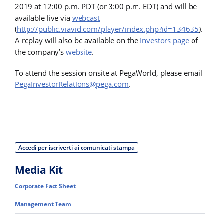
2019 at 12:00 p.m. PDT (or 3:00 p.m. EDT) and will be
available live via
webcast
(
http://public.viavid.com/player/index.php?id=134635
).
A replay will also be available on the
Investors page
of
the company’s
website
.
To attend the session onsite at PegaWorld, please email
PegaInvestorRelations@pega.com
.
Accedi per iscriverti ai comunicati stampa
Media Kit
Corporate Fact Sheet
Management Team