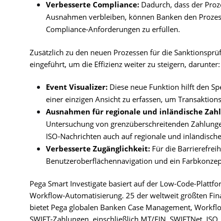
Verbesserte Compliance:
Dadurch, dass der Proze
Ausnahmen verbleiben, können Banken den Prozes
Compliance-Anforderungen zu erfüllen.
Zusätzlich zu den neuen Prozessen für die Sanktionsprü
eingeführt, um die Effizienz weiter zu steigern, darunter:
Event Visualizer:
Diese neue Funktion hilft den Spe
einer einzigen Ansicht zu erfassen, um Transaktion
Ausnahmen für regionale und inländische Zah
Untersuchung von grenzüberschreitenden Zahlungen
ISO-Nachrichten auch auf regionale und inländisch
Verbesserte Zugänglichkeit:
Für die Barrierefrei
Benutzeroberflächennavigation und ein Farbkonzept 
Pega Smart Investigate basiert auf der Low-Code-Plattf
Workflow-Automatisierung. 25 der weltweit größten Finan
bietet Pega globalen Banken Case Management, Workflow
SWIFT-Zahlungen, einschließlich MT/FIN, SWIFTNet, ISO, 