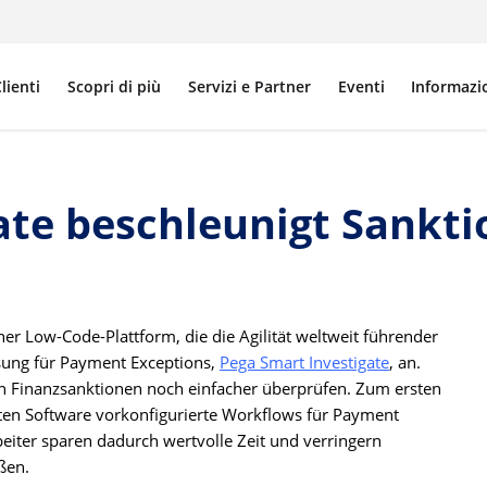
lienti
Scopri di più
Servizi e Partner
Eventi
Informazi
ate beschleunigt Sankt
iner Low-Code-Plattform, die die Agilität weltweit führender
sung für Payment Exceptions,
Pega Smart Investigate
, an.
n Finanzsanktionen noch einfacher überprüfen. Zum ersten
erten Software vorkonfigurierte Workflows für Payment
iter sparen dadurch wertvolle Zeit und verringern
ßen.