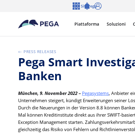
Vai direttamente al contenuto principale
Siti Pega
Lingua
Notifications
Accedi
Piattaforma
Soluzioni
C
PRESS RELEASES
Pega Smart Investig
Banken
München, 9. November 2022 –
Pegasystems
, Anbieter e
Unternehmen steigert, kündigt Erweiterungen seiner Lö
Durch die Neuerungen in der Version 8.8 können Banke
Mal können Kreditinstitute direkt aus ihrer SWIFT-basi
Exception Management starten. Zahlungsverkehrsmitarbe
gleichzeitig das Risiko von Fehlern und Richtlinienverstö