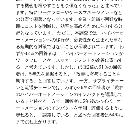
する機会を増やすことを余儀なくなった」と述べてい
ます。特にワークフローやケースマネージメントなど
の分野で顕著となっています。企業・組織が困難な時
期にコストを削減し、効率を高めるために注力する分
野となっています。 ただし、本調査では、ハイパーオ
ートメーションへの移行が、必要性から生まれた単な
る短期的な対策ではないことが示唆されています。 わ
ずか32％の回答者は、「ハイパーオートメーションが
ワークフローとケースマネージメントの改善に寄与す
る」と考えています。しかし、ほぼ2倍の61％の回答
者は、5年先を見据えると、「改善に寄与することを
期待する」と回答しています。 一方、サプライチェー
ンと流通チェーンでは、わずか26％の回答者が「現在
のハイパーオートメーションのインパクトを認識して
いる」と述べる一方で、回答者に5年後のハイパーオ
ートメーションのインパクトを予測・評価するように
尋ねると、「認識している」と述べた回答者は64％に
まで跳ね上がります。