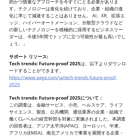
的かつ慎重なアプローチを今すぐにとる必要がありま
す。テクノロジーは進化を続けており、企業・組織の進
化に準じて減速することはありません。 AI、XR、拡張エ
ッジ、ハイバーオートメーション、分散型クラウドなど
の新しいテクノロジーを積極的に採用するビジネスリー
ダーは、今後5年間でトップに立つ可能性が最も高いでし
ょう。」
サポート リソース:
Tech trends: Future-proof 2025
は、以下よりダウンロ
ードすることができます。
https://www.pega.com/ja/tech-trends-future-proof-
2025
Tech trends: Future-proof 2025について：
この調査は、金融サービス、小売、ヘルスケア、ライフ
サイエンス、製造、公共機関、通信業界の企業・組織で
働くCレベルの経営幹部を対象に実施されました。本調査
の回答者は、アジア太平洋(APAC)、ヨーロッパ、中東、
アフリカ(EMEA)、南北アメリカで事業を展開する企業・