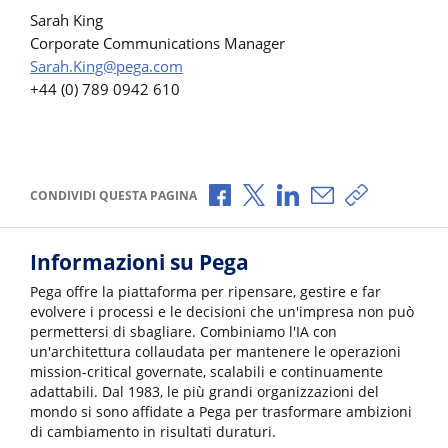
Sarah King
Corporate Communications Manager
Sarah.King@pega.com
+44 (0) 789 0942 610
Condividi via Facebook
Condividi via X
Condividi via LinkedI
Condividi via e-
Copia link p
CONDIVIDI QUESTA PAGINA
Informazioni su Pega
Pega offre la piattaforma per ripensare, gestire e far
evolvere i processi e le decisioni che un'impresa non può
permettersi di sbagliare. Combiniamo l'IA con
un'architettura collaudata per mantenere le operazioni
mission-critical governate, scalabili e continuamente
adattabili. Dal 1983, le più grandi organizzazioni del
mondo si sono affidate a Pega per trasformare ambizioni
di cambiamento in risultati duraturi.