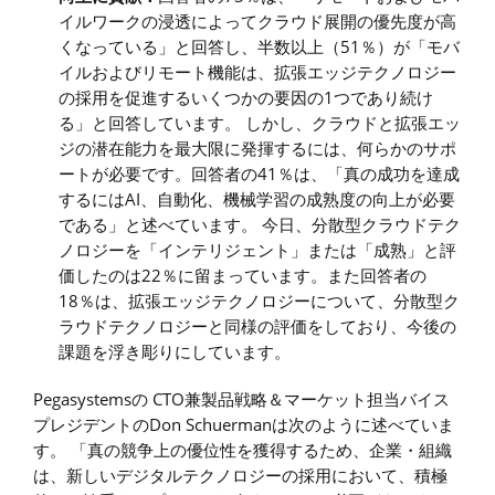
イルワークの浸透によってクラウド展開の優先度が高
くなっている」と回答し、半数以上（51％）が「モバ
イルおよびリモート機能は、拡張エッジテクノロジー
の採用を促進するいくつかの要因の1つであり続け
る」と回答しています。 しかし、クラウドと拡張エッ
ジの潜在能力を最大限に発揮するには、何らかのサポ
ートが必要です。回答者の41％は、「真の成功を達成
するにはAI、自動化、機械学習の成熟度の向上が必要
である」と述べています。 今日、分散型クラウドテク
ノロジーを「インテリジェント」または「成熟」と評
価したのは22％に留まっています。また回答者の
18％は、拡張エッジテクノロジーについて、分散型ク
ラウドテクノロジーと同様の評価をしており、今後の
課題を浮き彫りにしています。
Pegasystemsの CTO兼製品戦略＆マーケット担当バイス
プレジデントのDon Schuermanは次のように述べていま
す。 「真の競争上の優位性を獲得するため、企業・組織
は、新しいデジタルテクノロジーの採用において、積極