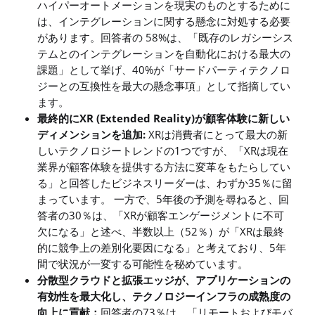
ハイパーオートメーションを現実のものとするために
は、インテグレーションに関する懸念に対処する必要
があります。回答者の 58%は、「既存のレガシーシス
テムとのインテグレーションを自動化における最大の
課題」として挙げ、40%が「サードパーティテクノロ
ジーとの互換性を最大の懸念事項」として指摘してい
ます。
最終的にXR (Extended Reality)が顧客体験に新しい
ディメンションを追加:
XRは消費者にとって最大の新
しいテクノロジートレンドの1つですが、「XRは現在
業界が顧客体験を提供する方法に変革をもたらしてい
る」と回答したビジネスリーダーは、わずか35％に留
まっています。 一方で、5年後の予測を尋ねると、回
答者の30％は、「XRが顧客エンゲージメントに不可
欠になる」と述べ、半数以上（52％）が「XRは最終
的に競争上の差別化要因になる」と考えており、5年
間で状況が一変する可能性を秘めています。
分散型クラウドと拡張エッジが、アプリケーションの
有効性を最大化し、テクノロジーインフラの成熟度の
向上に貢献：
回答者の73％は、「リモートおよびモバ