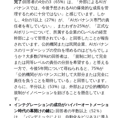
完了:
回答者の4分の3（65%）は、「外部によるAIガ
バナンスでは、今後予想されるAIの爆発的な成長を管
理するために十分ではない」と感じています。しか
し、4分の1以上（27%）が、「AIガバナンス専門の責
任者を有していない」、またわずか25%が、「正式な
AIポリシーについて、所属する企業のCレベルの経営
幹部によって管理されている」と回答したことが報告
されています。公的機関または民間企業、AIガバナン
スのリーダーシップの空白を埋めるのはどちらでしょ
うか？大多数(78%)の回答者は、「規制に対して完全
または同等レベルの責任の分担を希望する」と答える
一方で、今後5年間について尋ねられると、75%が
「公的機関がガバナンスに対して大部分または完全に
責任を負うことを期待している」と回答しています。
さらに、半分以上（53%）は、外部および公的機関の
規制がイノベーションを妨げることを懸念していま
す。
インテグレーションの成功がハイパーオートメーショ
ン時代の幕開けの鍵に:
回答者の半数以上（52％）
は、「パンデミックにより、自動化をビジネスに導入