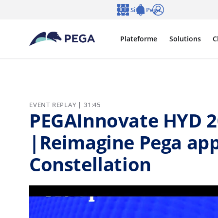
Passer directement au contenu principal
Sites Pega
Langue
Notifications
Se connecter
Plateforme
Solutions
C
EVENT REPLAY | 31:45
PEGAInnovate HYD 20
|Reimagine Pega app
Constellation