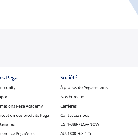
tes Pega
Société
mmunity
À propos de Pegasystems
pport
Nos bureaux
rmations Pega Academy
Carrières
ception des produits Pega
Contactez-nous
tenaires
US: 1-888-PEGA-NOW
nférence PegaWorld
AU: 1800 763 425