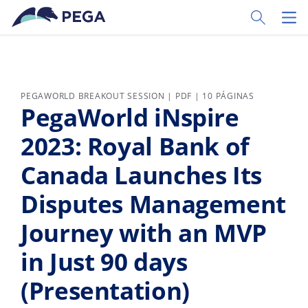
Ir al contenido principal
Toggle Sear
Toggl
PEGAWORLD BREAKOUT SESSION | PDF | 10 PÁGINAS
PegaWorld iNspire
2023: Royal Bank of
Canada Launches Its
Disputes Management
Journey with an MVP
in Just 90 days
(Presentation)