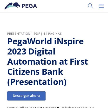
Ir al contenido principal
Toggle Sear
Toggl
PRESENTATION | PDF | 14 PÁGINAS
PegaWorld iNspire
2023 Digital
Automation at First
Citizens Bank
(Presentation)
Descargar ahora
First, we’ll cover First Citizens & Robolution! This is a