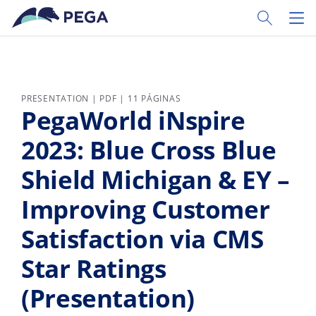
Ir al contenido principal
Toggle Sear
Toggl
PRESENTATION | PDF | 11 PÁGINAS
PegaWorld iNspire
2023: Blue Cross Blue
Shield Michigan & EY –
Improving Customer
Satisfaction via CMS
Star Ratings
(Presentation)