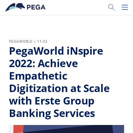
Ir al contenido principal
Toggle Sear
Toggl
PEGAWORLD | 11:33
PegaWorld iNspire
2022: Achieve
Empathetic
Digitization at Scale
with Erste Group
Banking Services