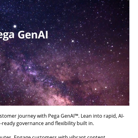
customer journey with Pega GenAI™. Lean into rapid, AI-
ready governance and flexibility built in.
nutes. Engage customers with vibrant content,