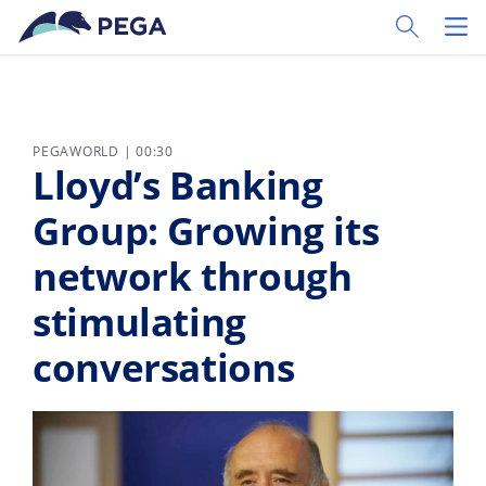
Ir al contenido principal
Toggle Sear
Toggl
PEGAWORLD | 00:30
Lloyd’s Banking
Group: Growing its
network through
stimulating
conversations