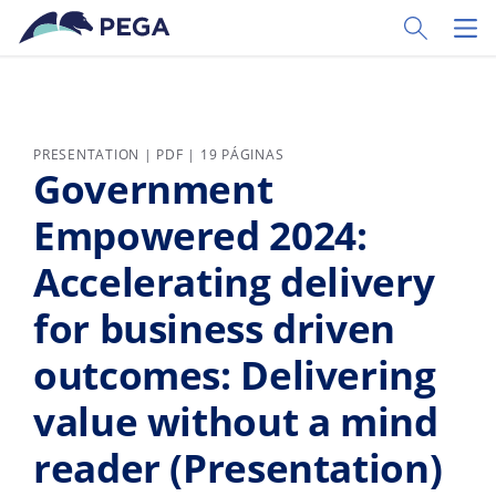
Ir al contenido principal
Toggle Sear
Toggl
PRESENTATION | PDF | 19 PÁGINAS
Government
Empowered 2024:
Accelerating delivery
for business driven
outcomes: Delivering
value without a mind
reader (Presentation)