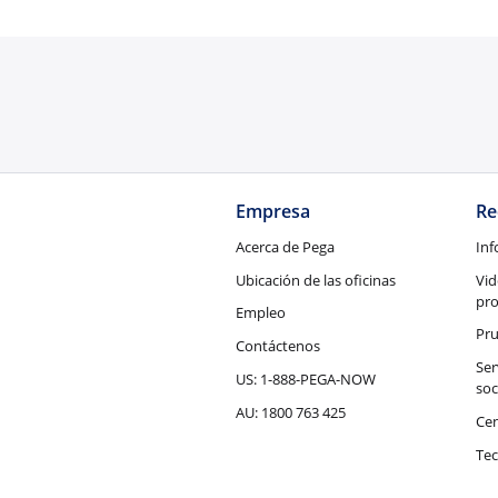
Empresa
Re
Acerca de Pega
Inf
Ubicación de las oficinas
Vid
pr
Empleo
Pru
Contáctenos
Ser
US: 1-888-PEGA-NOW
soc
AU: 1800 763 425
Cen
Tec