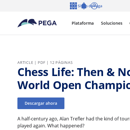
Ir al contenido principal
Sitios de Pega
Idioma
Notifications
Entrar
Plataforma
Soluciones
ARTICLE | PDF | 12 PÁGINAS
Chess Life: Then & No
World Open Champion
Descargar ahora
A half-century ago, Alan Trefler had the kind of t
played again. What happened?