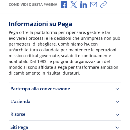
Condividi via Facebook
Condividi via X
Condividi via LinkedI
Condividi via e-
Copia link p
CONDIVIDI QUESTA PAGINA
Informazioni su Pega
Pega offre la piattaforma per ripensare, gestire e far
evolvere i processi e le decisioni che un'impresa non può
permettersi di sbagliare. Combiniamo l'IA con
un'architettura collaudata per mantenere le operazioni
mission-critical governate, scalabili e continuamente
adattabili. Dal 1983, le più grandi organizzazioni del
mondo si sono affidate a Pega per trasformare ambizioni
di cambiamento in risultati duraturi.
Partecipa alla conversazione
L'azienda
Risorse
Siti Pega