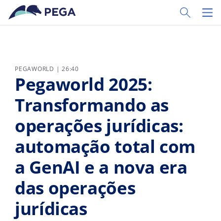
Vai direttamente al contenuto principale
Toggle Sear
Toggl
PEGAWORLD | 26:40
Pegaworld 2025:
Transformando as
operações jurídicas:
automação total com
a GenAI e a nova era
das operações
jurídicas