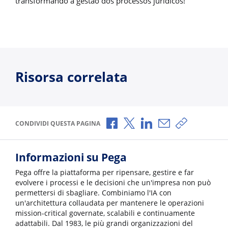
transformando a gestão dos processos jurídicos!
Risorsa correlata
Condividi via Facebook
Condividi via X
Condividi via LinkedI
Condividi via e-
Copia link p
CONDIVIDI QUESTA PAGINA
Informazioni su Pega
Pega offre la piattaforma per ripensare, gestire e far
evolvere i processi e le decisioni che un'impresa non può
permettersi di sbagliare. Combiniamo l'IA con
un'architettura collaudata per mantenere le operazioni
mission-critical governate, scalabili e continuamente
adattabili. Dal 1983, le più grandi organizzazioni del