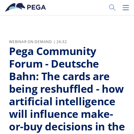
Vai direttamente al contenuto principale
Toggle Sear
Toggl
WEBINAR ON-DEMAND | 26:32
Pega Community
Forum - Deutsche
Bahn: The cards are
being reshuffled - how
artificial intelligence
will influence make-
or-buy decisions in the