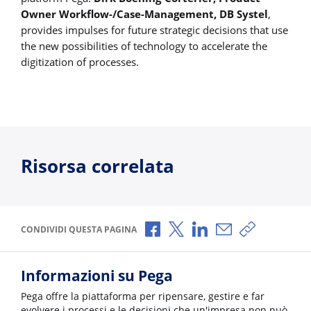
Owner Workflow-/Case-Management, DB Systel
,
provides impulses for future strategic decisions that use
the new possibilities of technology to accelerate the
digitization of processes.
Risorsa correlata
Condividi via Facebook
Condividi via X
Condividi via LinkedI
Condividi via e-
Copia link p
CONDIVIDI QUESTA PAGINA
Informazioni su Pega
Pega offre la piattaforma per ripensare, gestire e far
evolvere i processi e le decisioni che un'impresa non può