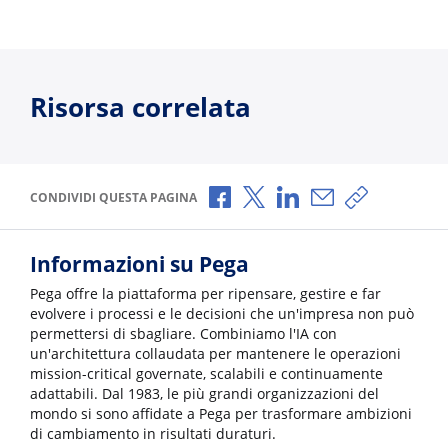
Risorsa correlata
Condividi via Facebook
Condividi via X
Condividi via LinkedI
Condividi via e-
Copia link p
CONDIVIDI QUESTA PAGINA
Informazioni su Pega
Pega offre la piattaforma per ripensare, gestire e far
evolvere i processi e le decisioni che un'impresa non può
permettersi di sbagliare. Combiniamo l'IA con
un'architettura collaudata per mantenere le operazioni
mission-critical governate, scalabili e continuamente
adattabili. Dal 1983, le più grandi organizzazioni del
mondo si sono affidate a Pega per trasformare ambizioni
di cambiamento in risultati duraturi.