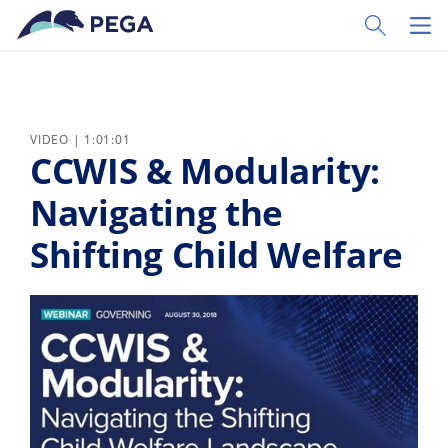
Vai direttamente al contenuto principale
Toggle Sear
Toggl
VIDEO | 1:01:01
CCWIS & Modularity:
Navigating the
Shifting Child Welfare