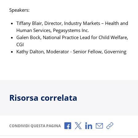
Speakers:
Tiffany Blair, Director, Industry Markets – Health and
Human Services, Pegasystems Inc.
Galen Bock, National Practice Lead for Child Welfare,
CGI
Kathy Dalton, Moderator - Senior Fellow, Governing
Risorsa correlata
Condividi via Facebook
Condividi via X
Condividi via LinkedI
Condividi via e-
Copia link p
CONDIVIDI QUESTA PAGINA