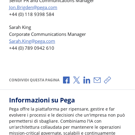
Senior PR and Communications Manager
Jon.Brigden@pega.com
+44 (0) 118 9398 584
Sarah King
Corporate Communications Manager
Sarah.King@pega.com
+44 (0) 789 0942 610
Condividi via Facebook
Condividi via X
Condividi via LinkedI
Condividi via e-
Copia link p
CONDIVIDI QUESTA PAGINA
Informazioni su Pega
Pega offre la piattaforma per ripensare, gestire e far
evolvere i processi e le decisioni che un'impresa non può
permettersi di sbagliare. Combiniamo l'IA con
un'architettura collaudata per mantenere le operazioni
mission-critical governate, scalabili e continuamente