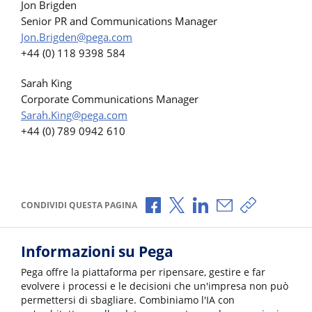
Jon Brigden
Senior PR and Communications Manager
Jon.Brigden@pega.com
+44 (0) 118 9398 584
Sarah King
Corporate Communications Manager
Sarah.King@pega.com
+44 (0) 789 0942 610
Condividi via Facebook
Condividi via X
Condividi via LinkedI
Condividi via e-
Copia link p
CONDIVIDI QUESTA PAGINA
Informazioni su Pega
Pega offre la piattaforma per ripensare, gestire e far
evolvere i processi e le decisioni che un'impresa non può
permettersi di sbagliare. Combiniamo l'IA con