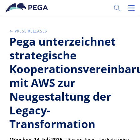
Vai direttamente al contenuto principale
Toggle Sear
Toggl
PRESS RELEASES
Pega unterzeichnet
strategische
Kooperationsvereinbar
mit AWS zur
Neugestaltung der
Legacy-
Transformation
München, 14. Juli 2025 –
Pegasystems
,
The Enterprise