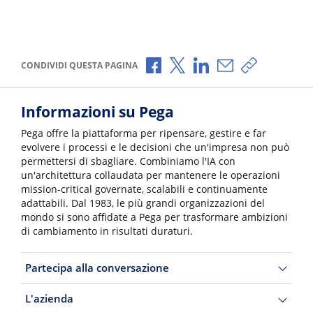
Condividi via Facebook
Condividi via X
Condividi via LinkedI
Condividi via e-
Copia link p
CONDIVIDI QUESTA PAGINA
Informazioni su Pega
Pega offre la piattaforma per ripensare, gestire e far
evolvere i processi e le decisioni che un'impresa non può
permettersi di sbagliare. Combiniamo l'IA con
un'architettura collaudata per mantenere le operazioni
mission-critical governate, scalabili e continuamente
adattabili. Dal 1983, le più grandi organizzazioni del
mondo si sono affidate a Pega per trasformare ambizioni
di cambiamento in risultati duraturi.
Partecipa alla conversazione
L'azienda