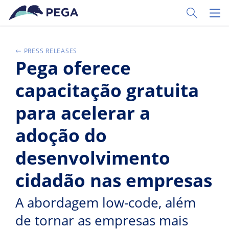
Vai direttamente al contenuto principale
Toggle Sear
Toggl
PRESS RELEASES
Pega oferece
capacitação gratuita
para acelerar a
adoção do
desenvolvimento
cidadão nas empresas
A abordagem low-code, além
de tornar as empresas mais