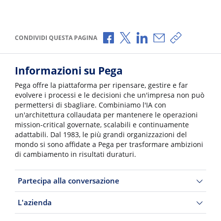
Condividi via Facebook
Condividi via X
Condividi via LinkedI
Condividi via e-
Copia link p
CONDIVIDI QUESTA PAGINA
Informazioni su Pega
Pega offre la piattaforma per ripensare, gestire e far
evolvere i processi e le decisioni che un'impresa non può
permettersi di sbagliare. Combiniamo l'IA con
un'architettura collaudata per mantenere le operazioni
mission-critical governate, scalabili e continuamente
adattabili. Dal 1983, le più grandi organizzazioni del
mondo si sono affidate a Pega per trasformare ambizioni
di cambiamento in risultati duraturi.
Partecipa alla conversazione
L'azienda