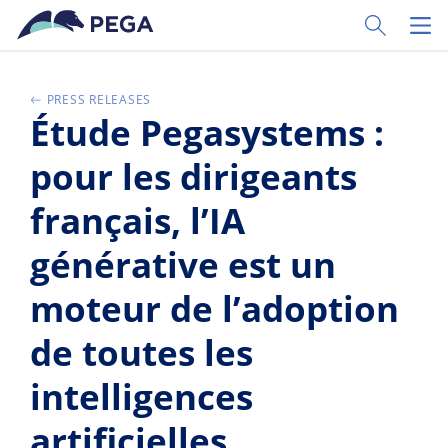
Vai direttamente al contenuto principale
Toggle Sear
Toggl
PRESS RELEASES
Étude Pegasystems :
pour les dirigeants
français, l’IA
générative est un
moteur de l’adoption
de toutes les
intelligences
artificielles