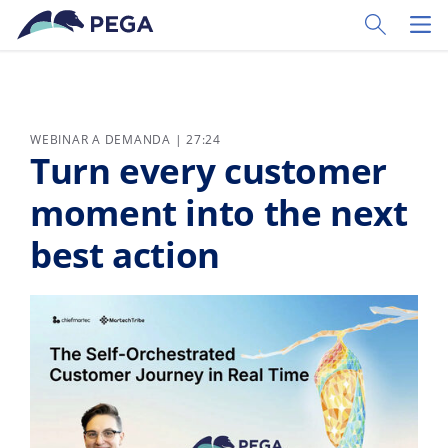
Ir al contenido principal
Toggle Sear
Toggl
WEBINAR A DEMANDA | 27:24
Turn every customer
moment into the next
best action