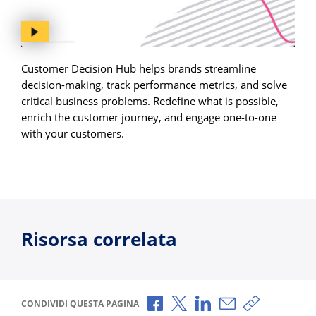
Customer Decision Hub helps brands streamline
decision-making, track performance metrics, and solve
critical business problems. Redefine what is possible,
enrich the customer journey, and engage one-to-one
with your customers.
Risorsa correlata
Condividi via Facebook
Condividi via X
Condividi via LinkedI
Condividi via e-
Copia link p
CONDIVIDI QUESTA PAGINA