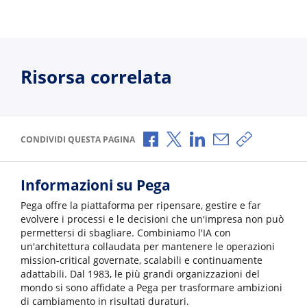
Risorsa correlata
Condividi via Facebook
Condividi via X
Condividi via LinkedI
Condividi via e-
Copia link p
CONDIVIDI QUESTA PAGINA
Informazioni su Pega
Pega offre la piattaforma per ripensare, gestire e far
evolvere i processi e le decisioni che un'impresa non può
permettersi di sbagliare. Combiniamo l'IA con
un'architettura collaudata per mantenere le operazioni
mission-critical governate, scalabili e continuamente
adattabili. Dal 1983, le più grandi organizzazioni del
mondo si sono affidate a Pega per trasformare ambizioni
di cambiamento in risultati duraturi.