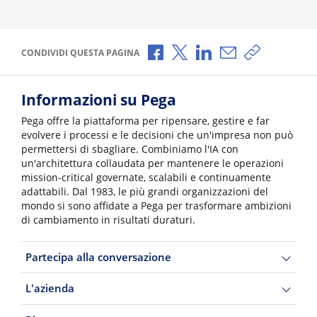
Condividi via Facebook
Condividi via X
Condividi via LinkedI
Condividi via e-
Copia link p
CONDIVIDI QUESTA PAGINA
Informazioni su Pega
Pega offre la piattaforma per ripensare, gestire e far
evolvere i processi e le decisioni che un'impresa non può
permettersi di sbagliare. Combiniamo l'IA con
un'architettura collaudata per mantenere le operazioni
mission-critical governate, scalabili e continuamente
adattabili. Dal 1983, le più grandi organizzazioni del
mondo si sono affidate a Pega per trasformare ambizioni
di cambiamento in risultati duraturi.
Partecipa alla conversazione
L'azienda