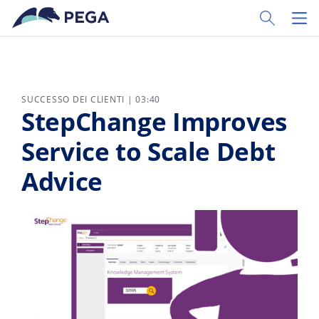
Vai direttamente al contenuto principale
Toggle Sear
Toggl
SUCCESSO DEI CLIENTI | 03:40
StepChange Improves
Service to Scale Debt
Advice