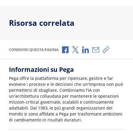
Risorsa correlata
Condividi via Facebook
Condividi via X
Condividi via LinkedI
Condividi via e-
Copia link p
CONDIVIDI QUESTA PAGINA
Informazioni su Pega
Pega offre la piattaforma per ripensare, gestire e far
evolvere i processi e le decisioni che un'impresa non può
permettersi di sbagliare. Combiniamo l'IA con
un'architettura collaudata per mantenere le operazioni
mission-critical governate, scalabili e continuamente
adattabili. Dal 1983, le più grandi organizzazioni del
mondo si sono affidate a Pega per trasformare ambizioni
di cambiamento in risultati duraturi.