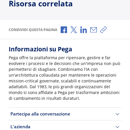
Risorsa correlata
Condividi via Facebook
Condividi via X
Condividi via LinkedI
Condividi via e-
Copia link p
CONDIVIDI QUESTA PAGINA
Informazioni su Pega
Pega offre la piattaforma per ripensare, gestire e far
evolvere i processi e le decisioni che un'impresa non può
permettersi di sbagliare. Combiniamo l'IA con
un'architettura collaudata per mantenere le operazioni
mission-critical governate, scalabili e continuamente
adattabili. Dal 1983, le più grandi organizzazioni del
mondo si sono affidate a Pega per trasformare ambizioni
di cambiamento in risultati duraturi.
Partecipa alla conversazione
L'azienda