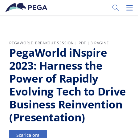
Vai direttamente al contenuto principale
Toggle Sear
Toggl
PEGAWORLD BREAKOUT SESSION | PDF | 3 PAGINE
PegaWorld iNspire
2023: Harness the
Power of Rapidly
Evolving Tech to Drive
Business Reinvention
(Presentation)
Scarica ora