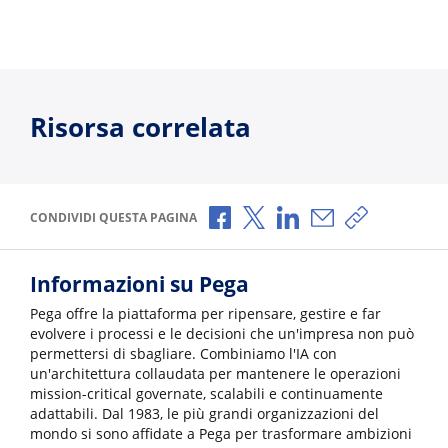
Risorsa correlata
Condividi via Facebook
Condividi via X
Condividi via LinkedI
Condividi via e-
Copia link p
CONDIVIDI QUESTA PAGINA
Informazioni su Pega
Pega offre la piattaforma per ripensare, gestire e far
evolvere i processi e le decisioni che un'impresa non può
permettersi di sbagliare. Combiniamo l'IA con
un'architettura collaudata per mantenere le operazioni
mission-critical governate, scalabili e continuamente
adattabili. Dal 1983, le più grandi organizzazioni del
mondo si sono affidate a Pega per trasformare ambizioni