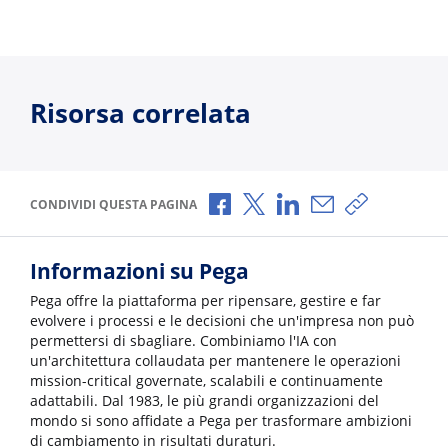
Risorsa correlata
Condividi via Facebook
Condividi via X
Condividi via LinkedI
Condividi via e-
Copia link p
CONDIVIDI QUESTA PAGINA
Informazioni su Pega
Pega offre la piattaforma per ripensare, gestire e far
evolvere i processi e le decisioni che un'impresa non può
permettersi di sbagliare. Combiniamo l'IA con
un'architettura collaudata per mantenere le operazioni
mission-critical governate, scalabili e continuamente
adattabili. Dal 1983, le più grandi organizzazioni del
mondo si sono affidate a Pega per trasformare ambizioni
di cambiamento in risultati duraturi.