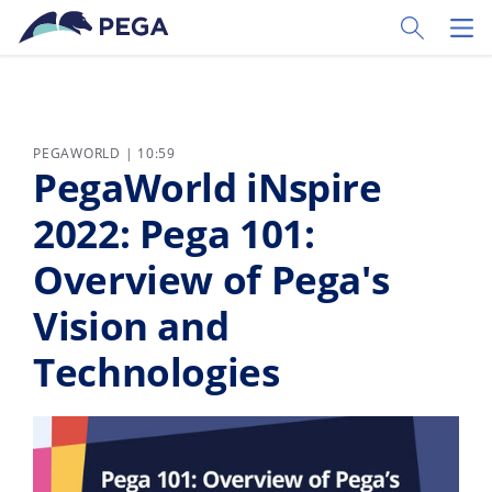
Vai direttamente al contenuto principale
Toggle Sear
Toggl
PEGAWORLD | 10:59
PegaWorld iNspire
2022: Pega 101:
Overview of Pega's
Vision and
Technologies