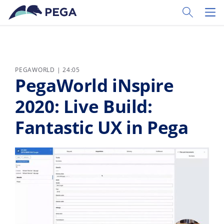
Vai direttamente al contenuto principale
Toggle Sear
Toggl
PEGAWORLD | 24:05
PegaWorld iNspire
2020: Live Build:
Fantastic UX in Pega