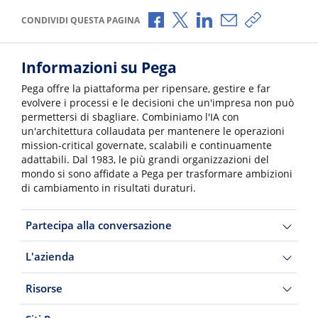
Condividi via Facebook
Condividi via X
Condividi via LinkedI
Condividi via e-
Copia link p
CONDIVIDI QUESTA PAGINA
Informazioni su Pega
Pega offre la piattaforma per ripensare, gestire e far
evolvere i processi e le decisioni che un'impresa non può
permettersi di sbagliare. Combiniamo l'IA con
un'architettura collaudata per mantenere le operazioni
mission-critical governate, scalabili e continuamente
adattabili. Dal 1983, le più grandi organizzazioni del
mondo si sono affidate a Pega per trasformare ambizioni
di cambiamento in risultati duraturi.
Partecipa alla conversazione
L'azienda
Risorse