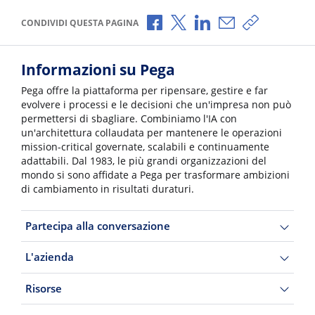
Condividi via Facebook
Condividi via X
Condividi via LinkedI
Condividi via e-
Copia link p
CONDIVIDI QUESTA PAGINA
Informazioni su Pega
Pega offre la piattaforma per ripensare, gestire e far
evolvere i processi e le decisioni che un'impresa non può
permettersi di sbagliare. Combiniamo l'IA con
un'architettura collaudata per mantenere le operazioni
mission-critical governate, scalabili e continuamente
adattabili. Dal 1983, le più grandi organizzazioni del
mondo si sono affidate a Pega per trasformare ambizioni
di cambiamento in risultati duraturi.
Partecipa alla conversazione
L'azienda
Risorse