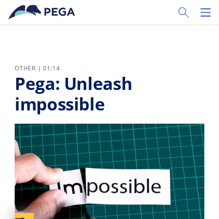
Vai direttamente al contenuto principale
Toggle Sear
Toggl
OTHER | 01:14
Pega: Unleash
impossible
Captions available