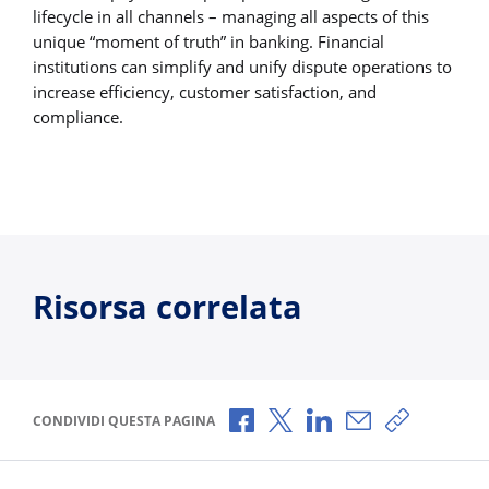
lifecycle in all channels – managing all aspects of this
unique “moment of truth” in banking. Financial
institutions can simplify and unify dispute operations to
increase efficiency, customer satisfaction, and
compliance.
Risorsa correlata
Condividi via Facebook
Condividi via X
Condividi via LinkedI
Condividi via e-
Copia link
CONDIVIDI QUESTA PAGINA