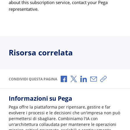
about this subscription service, contact your Pega
representative.
Risorsa correlata
Condividi via Facebook
Condividi via X
Condividi via LinkedI
Condividi via e-
Copia link p
CONDIVIDI QUESTA PAGINA
Informazioni su Pega
Pega offre la piattaforma per ripensare, gestire e far
evolvere i processi e le decisioni che un'impresa non può
permettersi di sbagliare. Combiniamo l'IA con
un'architettura collaudata per mantenere le operazioni