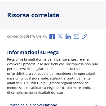
Risorsa correlata
Condividi via Facebook
Condividi via X
Condividi via LinkedI
Condividi via e-
Copia link p
CONDIVIDI QUESTA PAGINA
Informazioni su Pega
Pega offre la piattaforma per ripensare, gestire e far
evolvere i processi e le decisioni che un'impresa non può
permettersi di sbagliare. Combiniamo l'IA con
un'architettura collaudata per mantenere le operazioni
mission-critical governate, scalabili e continuamente
adattabili. Dal 1983, le più grandi organizzazioni del
mondo si sono affidate a Pega per trasformare ambizioni
di cambiamento in risultati duraturi.
Partecipa alla conversazione