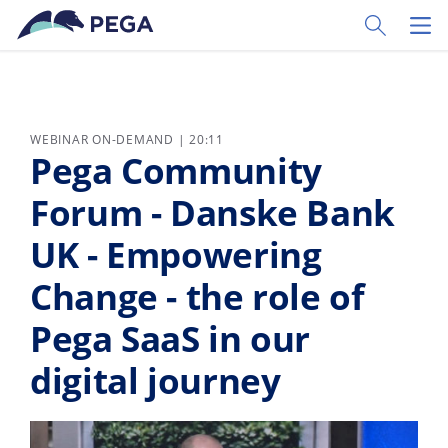
Vai direttamente al contenuto principale
Toggle Sear
Toggl
WEBINAR ON-DEMAND | 20:11
Pega Community
Forum - Danske Bank
UK - Empowering
Change - the role of
Pega SaaS in our
digital journey