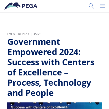
Vai direttamente al contenuto principale
Toggle Sear
Toggl
EVENT REPLAY | 35:28
Government
Empowered 2024:
Success with Centers
of Excellence –
Process, Technology
and People