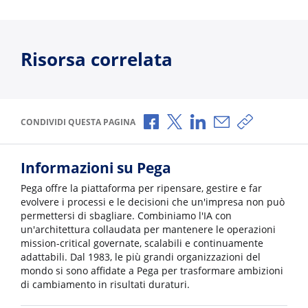
Risorsa correlata
Condividi via Facebook
Condividi via X
Condividi via LinkedI
Condividi via e-
Copia link p
CONDIVIDI QUESTA PAGINA
Informazioni su Pega
Pega offre la piattaforma per ripensare, gestire e far
evolvere i processi e le decisioni che un'impresa non può
permettersi di sbagliare. Combiniamo l'IA con
un'architettura collaudata per mantenere le operazioni
mission-critical governate, scalabili e continuamente
adattabili. Dal 1983, le più grandi organizzazioni del
mondo si sono affidate a Pega per trasformare ambizioni
di cambiamento in risultati duraturi.