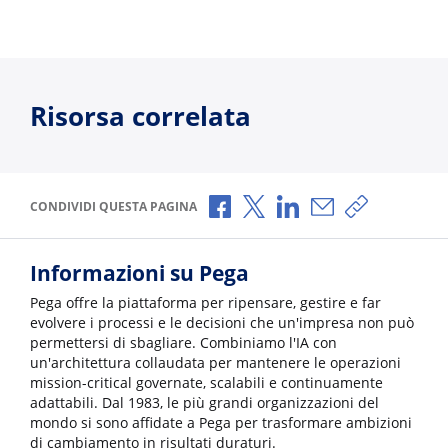
Risorsa correlata
Condividi via Facebook
Condividi via X
Condividi via LinkedI
Condividi via e-
Copia link p
CONDIVIDI QUESTA PAGINA
Informazioni su Pega
Pega offre la piattaforma per ripensare, gestire e far
evolvere i processi e le decisioni che un'impresa non può
permettersi di sbagliare. Combiniamo l'IA con
un'architettura collaudata per mantenere le operazioni
mission-critical governate, scalabili e continuamente
adattabili. Dal 1983, le più grandi organizzazioni del
mondo si sono affidate a Pega per trasformare ambizioni
di cambiamento in risultati duraturi.