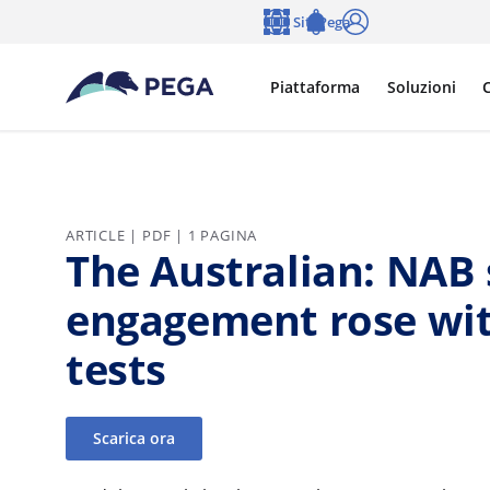
Vai direttamente al contenuto principale
Siti Pega
Lingua
Notifications
Accedi
Piattaforma
Soluzioni
C
ARTICLE | PDF | 1 PAGINA
The Australian: NAB
engagement rose wit
tests
Scarica ora