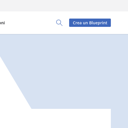
oni
Crea un Blueprint
Toggle Search Panel