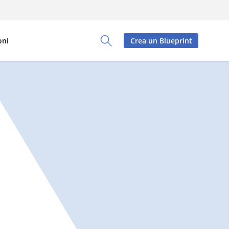
oni
Crea un Blueprint
Toggle Search Panel