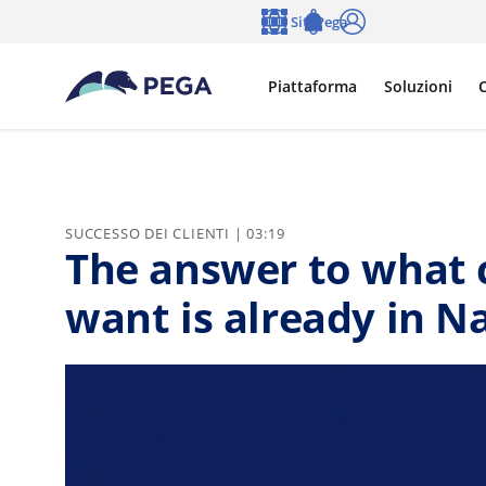
Vai direttamente al contenuto principale
Siti Pega
Lingua
Notifications
Accedi
Piattaforma
Soluzioni
C
SUCCESSO DEI CLIENTI | 03:19
The answer to what c
want is already in N