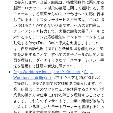
に導入します。企業・組織は、指数関数的に悪化する
新型コロナウイルス感染の蔓延に関して殺到する、電
子メールによる顧客からの問い合わせへの対応に苦慮
しています。カスタマーサービス担当者は、これに追
いつけることができない状況です。ペガの専門家は、
クライアントと協力して、大量の顧客の電子メールに
対するトリアージと応答機能をエンドツーエンドで自
動化するPega Email Botの導入を支援します。これ
は、自然言語処理（NLP）と機械学習を備えた人工知
能を活用することで、すべての電子メールの目的と意
図を理解し、ダイナミックなケースマネージメント手
法を適用して課題を解決に導きます。
Pega Workforce Intelligence™ Kickstart
：
Pega
Workforce Intelligence
ソフトウェアを25,000ドルに
て提供し、最短7週間でお客様環境に導入します。企
業・組織は、このソフトウェアを活用することで、従
業員の働き方や仕事における障害を理解することがで
きます。これらのインサイトは、企業・組織が物理的
に遠くにいる新しいリモートワーカーを管理するにあ
たり、ますます重要度を増しています。Pega