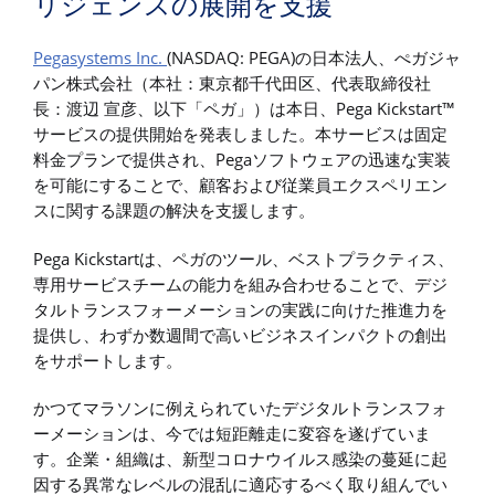
リジェンスの展開を支援
Pegasystems Inc.
(NASDAQ: PEGA)の日本法人、ぺガジャ
パン株式会社（本社：東京都千代田区、代表取締役社
長：渡辺 宣彦、以下「ペガ」）は本日、Pega Kickstart™
サービスの提供開始を発表しました。本サービスは固定
料金プランで提供され、Pegaソフトウェアの迅速な実装
を可能にすることで、顧客および従業員エクスペリエン
スに関する課題の解決を支援します。
Pega Kickstartは、ペガのツール、ベストプラクティス、
専用サービスチームの能力を組み合わせることで、デジ
タルトランスフォーメーションの実践に向けた推進力を
提供し、わずか数週間で高いビジネスインパクトの創出
をサポートします。
かつてマラソンに例えられていたデジタルトランスフォ
ーメーションは、今では短距離走に変容を遂げていま
す。企業・組織は、新型コロナウイルス感染の蔓延に起
因する異常なレベルの混乱に適応するべく取り組んでい