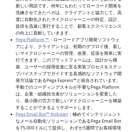
新しい用語です。何年にもわたってローコード開発を
洗練させてきたペガは、クライアントと協力して、高
度に自動化されたマイクロジャーニーの特定、設計、
提供を迅速に実行することで、顧客エクスペリエンス
の向上に貢献していきます。
Pega Platform ™
：ローコードアプリ開発ソフトウェ
アにより、クライアントは、初期のデプロイ後、新し
いマイクロジャーニーの管理、改善、拡張を簡単に実
行できます。このプラットフォームは、設計から構
築、ユーザーの採用促進に至る実装プロセスをステッ
プバイステップでガイドする直感的なソフトウェア開
発方法論であるPega Express™と統合されています。
手動でのコーディングスキルが不要なPega Platform
は、企業・組織担当者がソリューションを変更した
り、最小限の労力で新しいマイクロジャーニーを構築
することができるようサポートします。
Pega Email Bot™ Kickstart
：極めてインテリジェント
なメール自動化ソリューションであるPega Email Bot
を75,000ドルにて提供し、わずか5週間でお客様環境