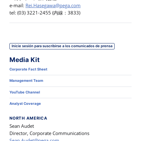
e-mail:
Rei.Hasegawa@pega.com
tel: (03) 3221-2455 (内線：3833)
Inicie sesión para suscribirse a los comunicados de prensa
Media Kit
Corporate Fact Sheet
Management Team
YouTube Channel
Analyst Coverage
NORTH AMERICA
Sean Audet
Director, Corporate Communications
Sean.Audet@pega.com