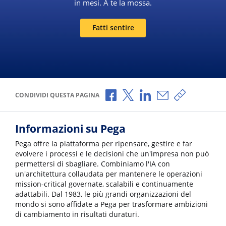
in mesi. A te la mossa.
Fatti sentire
Condividi via Facebook
Condividi via X
Condividi via LinkedI
Condividi via e-
Copia link p
CONDIVIDI QUESTA PAGINA
Informazioni su Pega
Pega offre la piattaforma per ripensare, gestire e far
evolvere i processi e le decisioni che un'impresa non può
permettersi di sbagliare. Combiniamo l'IA con
un'architettura collaudata per mantenere le operazioni
mission-critical governate, scalabili e continuamente
adattabili. Dal 1983, le più grandi organizzazioni del
mondo si sono affidate a Pega per trasformare ambizioni
di cambiamento in risultati duraturi.