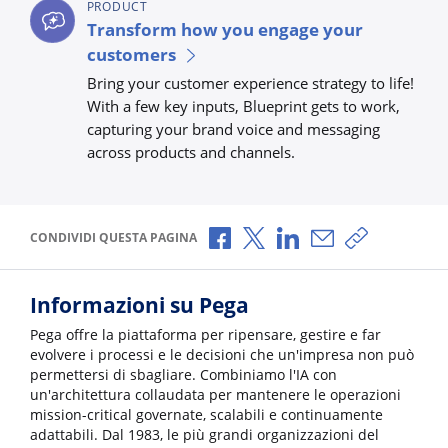
PRODUCT
Transform how you engage your
customers
Bring your customer experience strategy to life!
With a few key inputs, Blueprint gets to work,
capturing your brand voice and messaging
across products and channels.
Condividi via Facebook
Condividi via X
Condividi via LinkedI
Condividi via e-
Copia link p
CONDIVIDI QUESTA PAGINA
Informazioni su Pega
Pega offre la piattaforma per ripensare, gestire e far
evolvere i processi e le decisioni che un'impresa non può
permettersi di sbagliare. Combiniamo l'IA con
un'architettura collaudata per mantenere le operazioni
mission-critical governate, scalabili e continuamente
adattabili. Dal 1983, le più grandi organizzazioni del