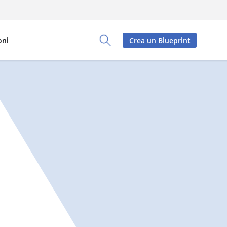
oni
Crea un Blueprint
Toggle Search Panel