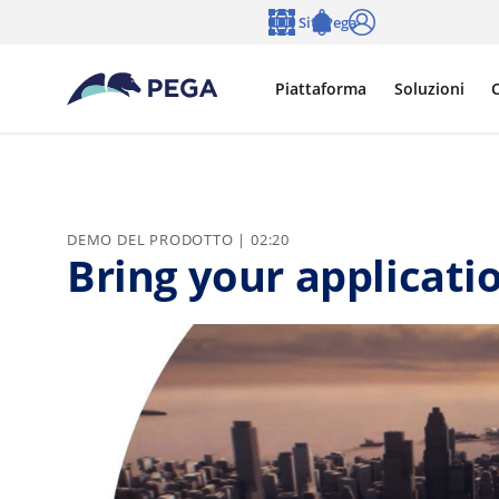
Vai direttamente al contenuto principale
Siti Pega
Lingua
Notifications
Accedi
Piattaforma
Soluzioni
C
DEMO DEL PRODOTTO | 02:20
Bring your applicatio